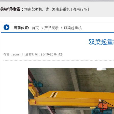
关键词搜索：
海南架桥机厂家
|
海南起重机
|
海南行吊
|
当前位置:
首页
>
产品展示
>
双梁起重机
双梁起重
作者：admin1
发布时间：25-10-20 04:42