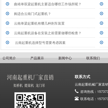
曲靖单双梁起重机主要适合哪些工作场所呢？
购适合云南门式起重机？
云南单梁起重机有哪几种刹车装置
云南起重机设备在安装之前需要做哪些检查？
云南起重机选择型号需要考虑因素
公司简介
产品展示
新闻中心
联系我们
联系方式
云南起重机械厂家直
咨询热线：157373
联系电话：157373