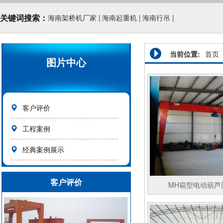
关键词搜索：
海南架桥机厂家
|
海南起重机
|
海南行吊
|
当前位置:
首页
图片中心
客户评价
工程案例
经典案例展示
客户评价
MH箱型电动葫芦