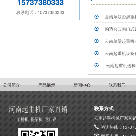
15737380333
联系电话：15737380333
曲靖单双梁起重
购适合云南门式
云南单梁起重机
云南起重机设备
云南起重机选择
公司简介
产品展示
新闻中心
联系我们
联系方式
云南起重机械厂家直
咨询热线：157373